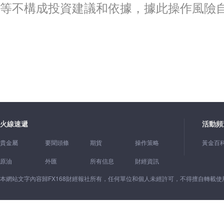
等不構成投資建議和依據，據此操作風險
火線速遞
活動頻
貴金屬
要聞頭條
期貨
操作策略
黃金百
原油
外匯
所有信息
財經資訊
本網站文字內容歸FX168財經報社所有，任何單位和個人未經許可，不得擅自轉載使