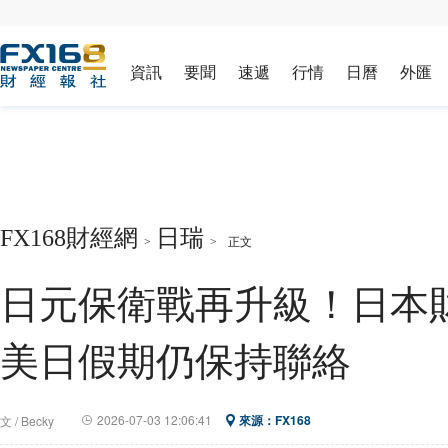
資訊
要聞
速遞
行情
日曆
外匯
FX168財經網
日瑞
>
>
正文
日元保衛戰再升級！日本
美日假期仍保持聯絡
2026-07-03 12:06:41
來源：
FX168
文 / Becky